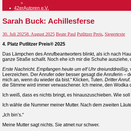
Pressemitteilungen
42erAutoren e.V.
Sarah Buck: Achillesferse
30. Juli 2025
8. August 2025
Beate Paul
Putlitzer Preis
,
Siegertexte
4. Platz Putlitzer Preis® 2025
Das Lämpchen des Anrufbeantworters blinkt, als ich nach Haus
ganze Straße schallt. Noch ehe ich mir die Schuhe ausziehe, dr
Erste Nachricht. Empfangen heute um elf Uhr dreiunddreißig
,
Leerzeichen. Der Anrufer oder besser gesagt die Anruferin – d
mich an, wenn du wieder da bist.“ Klicken, Tuten.
Dritter Anru
die Stimme wird immer verwaschener. Ich meine, den Wodka d
Ich weiß, dass es nichts bringt, es hinauszuschieben. Wie so
Ich wähle die Nummer meiner Mutter. Nach dem zweiten Läuten n
„Ich bin’s.“
Meine Mutter sagt nichts. Sie atmet nur schwer.