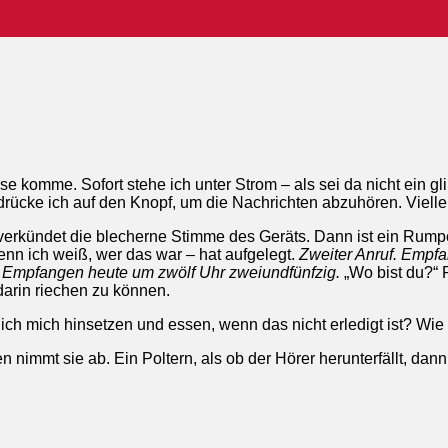
e komme. Sofort stehe ich unter Strom – als sei da nicht ein 
ücke ich auf den Knopf, um die Nachrichten abzuhören. Vielleich
 verkündet die blecherne Stimme des Geräts. Dann ist ein Rump
enn ich weiß, wer das war – hat aufgelegt.
Zweiter Anruf. Empfa
f. Empfangen heute um zwölf Uhr zweiundfünfzig.
„Wo bist du?“ P
arin riechen zu können.
ll ich mich hinsetzen und essen, wenn das nicht erledigt ist? 
immt sie ab. Ein Poltern, als ob der Hörer herunterfällt, dann