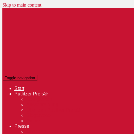
Skip to main content
Toggle navigation
Start
Putlitzer Preis®
Neuigkeiten
Ausschreibung
Über den Putlitzer Preis®
Siegertexte
Archiv
Presse
Über den Preis