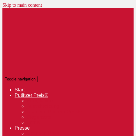
Skip to main content
Toggle navigation
Start
Putlitzer Preis®
Neuigkeiten
Ausschreibung
Über den Putlitzer Preis®
Siegertexte
Archiv
Presse
Über den Preis